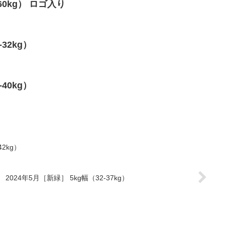
-60kg） ロゴ入り
-32kg）
-40kg）
42kg）
2024年5月［新緑］ 5kg幅（32-37kg）